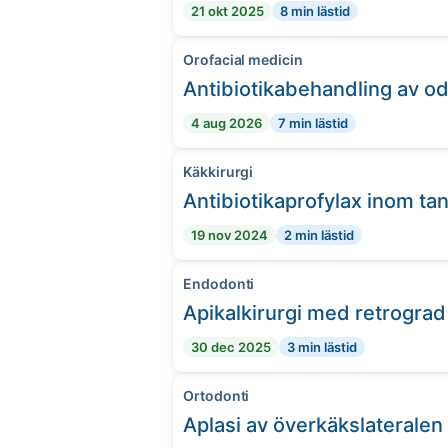
21 okt 2025
8 min lästid
Orofacial medicin
Antibiotikabehandling av o
4 aug 2026
7 min lästid
Käkkirurgi
Antibiotikaprofylax inom t
19 nov 2024
2 min lästid
Endodonti
Apikalkirurgi med retrograd 
30 dec 2025
3 min lästid
Ortodonti
Aplasi av överkäkslateralen