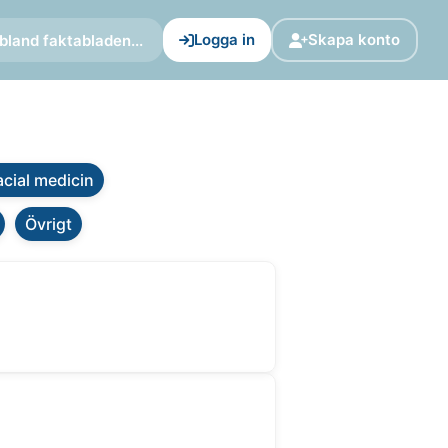
Logga in
Skapa konto
bland faktabladen...
cial medicin
Övrigt