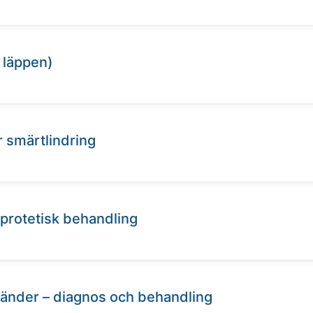
å läppen)
r smärtlindring
protetisk behandling
tänder – diagnos och behandling