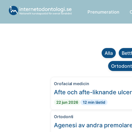
Prenumeration
Alla
Bett
Ortodont
Orofacial medicin
Afte och afte-liknande ulce
22 jun 2026
12 min lästid
Ortodonti
Agenesi av andra premolar