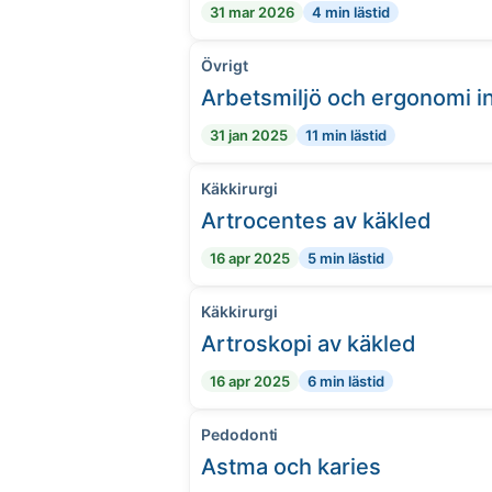
31 mar 2026
4 min lästid
Övrigt
Arbetsmiljö och ergonomi 
31 jan 2025
11 min lästid
Käkkirurgi
Artrocentes av käkled
16 apr 2025
5 min lästid
Käkkirurgi
Artroskopi av käkled
16 apr 2025
6 min lästid
Pedodonti
Astma och karies