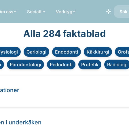
Om oss
Socialt
Verktyg
Sök 
Alla 284 faktablad
fysiologi
Cariologi
Endodonti
Käkkirurgi
Orofa
i
Parodontologi
Pedodonti
Protetik
Radiologi
rationer
en i underkäken