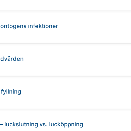
dontogena infektioner
andvården
fyllning
 – luckslutning vs. lucköppning