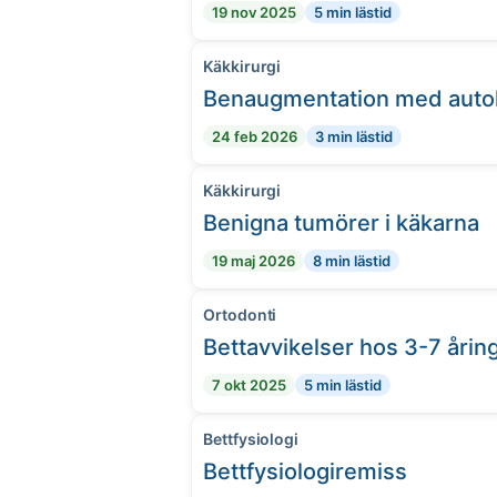
19 nov 2025
5 min lästid
Käkkirurgi
Benaugmentation med autol
24 feb 2026
3 min lästid
Käkkirurgi
Benigna tumörer i käkarna
19 maj 2026
8 min lästid
Ortodonti
Bettavvikelser hos 3-7 årin
7 okt 2025
5 min lästid
Bettfysiologi
Bettfysiologiremiss