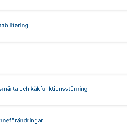
abilitering
l smärta och käkfunktionsstörning
hinneförändringar