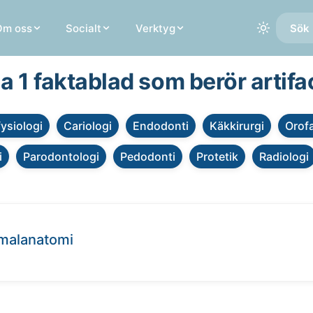
Om oss
Socialt
Verktyg
Sök 
la 1 faktablad som berör artifa
fysiologi
Cariologi
Endodonti
Käkkirurgi
Orofa
i
Parodontologi
Pedodonti
Protetik
Radiologi
rmalanatomi