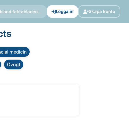
Logga in
Skapa konto
bland faktabladen...
cts
cial medicin
Övrigt