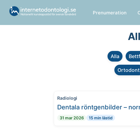
Prenumeration
Al
Alla
Bett
Ortodont
Radiologi
Dentala röntgenbilder – no
31 mar 2026
15 min lästid