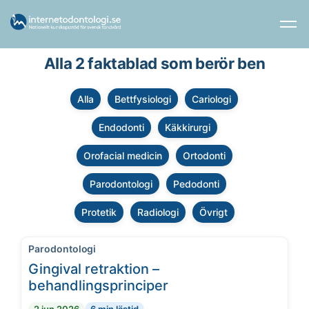
Alla 2 faktablad som berör ben
Alla
Bettfysiologi
Cariologi
Endodonti
Käkkirurgi
Orofacial medicin
Ortodonti
Parodontologi
Pedodonti
Protetik
Radiologi
Övrigt
Parodontologi
Gingival retraktion –
behandlingsprinciper