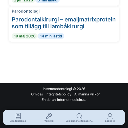
2 jun 2026
6 min lästid
Parodontologi
Parodontalkirurgi – emaljmatrixprotein
som tillägg till lambåkirurgi
19 maj 2026
14 min lästid
Internetodontologi
© 2026
Om oss
Integritetspolicy
Allmänna villkor
En del av Internetmedicin.se
Alla faktablad
Verktyg
Sök bland faktabladen...
Logga in