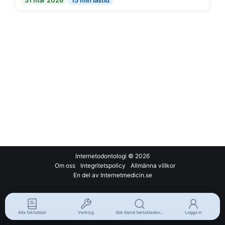
31 mar 2026
15 min lästid
Internetodontologi
© 2026
Om oss
Integritetspolicy
Allmänna villkor
En del av Internetmedicin.se
Alla faktablad
Verktyg
Sök bland faktabladen...
Logga in