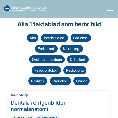
Alla 1 faktablad som berör bild
Alla
Bettfysiologi
Cariologi
Endodonti
Käkkirurgi
Orofacial medicin
Ortodonti
Parodontologi
Pedodonti
Protetik
Radiologi
Övrigt
Radiologi
Dentala röntgenbilder –
normalanatomi