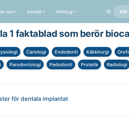
Om oss
Socialt
Verktyg
Sök 
la 1 faktablad som berör bioc
fysiologi
Cariologi
Endodonti
Käkkirurgi
Orofa
i
Parodontologi
Pedodonti
Protetik
Radiologi
ster för dentala implantat