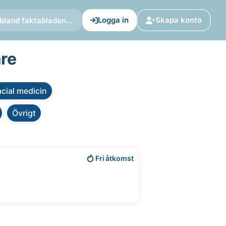
Logga in
Skapa konto
bland faktabladen...
are
cial medicin
Övrigt
Fri åtkomst