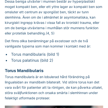
Dessa beniga utväxter i munnen består av hyperplastiskt
moget kompakt ben, eller ett yttre lager av kompakt ben som
omsluter ett centrum av spongiöst ben, täckt av tunn
slemhinna. Även om de i allmänhet är asymtomatiska, kan
kirurgiskt ingrepp krävas i vissa fall av kroniskt trauma, eller
om de beniga utväxterna i munhålan stör munnens funktion
eller protetisk behandling.(4, 5)
Det finns olika benämningar på exostoser och de två
vanligaste typerna som man kommer i kontakt med är:
Torus mandibularis (bild 1)
Torus palatinus (bild 2)
Torus Mandibularis
Torus mandibularis är en lobulerad hård förändring på
lingualsidan av mandibeln bilateralt. Vid större torus kan det
vara svårt för patienter att ta röntgen, de kan påverka uttalet,
störa sväljfunktionen och orsaka smärta i slemhinnan under
felaktigt utformade proteser.