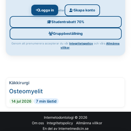
Logga in
Skapa konto
eller
Studentrabatt 70%
Gruppbeställning
Genom att prenumerera accepterar du vår
Integritetspolicy
och våra
Allmänna
villkor
.
Käkkirurgi
Osteomyelit
14 jul 2026
7 min lästid
Internetodontologi
© 2026
Om oss
Integritetspolicy
Allmänna villkor
En del av Internetmedicin.se