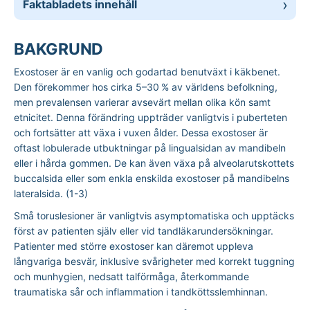
Faktabladets innehåll
BAKGRUND
Exostoser är en vanlig och godartad benutväxt i käkbenet.
Den förekommer hos cirka 5–30 % av världens befolkning,
men prevalensen varierar avsevärt mellan olika kön samt
etnicitet. Denna förändring uppträder vanligtvis i puberteten
och fortsätter att växa i vuxen ålder. Dessa exostoser är
oftast lobulerade utbuktningar på lingualsidan av mandibeln
eller i hårda gommen. De kan även växa på alveolarutskottets
buccalsida eller som enkla enskilda exostoser på mandibelns
lateralsida. (1-3)
Små toruslesioner är vanligtvis asymptomatiska och upptäcks
först av patienten själv eller vid tandläkarundersökningar.
Patienter med större exostoser kan däremot uppleva
långvariga besvär, inklusive svårigheter med korrekt tuggning
och munhygien, nedsatt talförmåga, återkommande
traumatiska sår och inflammation i tandköttsslemhinnan.