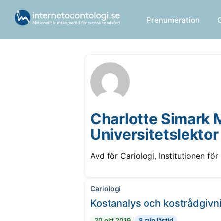
Prenumeration
Charlotte Simark 
Universitetslektor
Avd för Cariologi, Institutionen fö
Cariologi
Kostanalys och kostrådgivn
20 okt 2019
8 min lästid