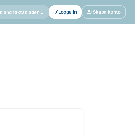
Logga in
Skapa konto
bland faktabladen...