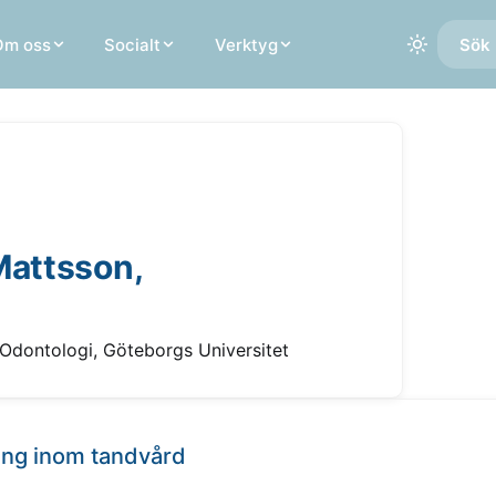
Om oss
Socialt
Verktyg
Sök 
Mattsson,
r Odontologi, Göteborgs Universitet
ing inom tandvård