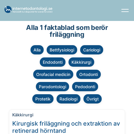
Alla 1 faktablad som berör
friläggning
Alla
Bettfysiologi
Cariologi
Endodonti
Käkkirurgi
Orofacial medicin
Ortodonti
Parodontologi
Pedodonti
Protetik
Radiologi
Övrigt
Käkkirurgi
Kirurgisk friläggning och extraktion av
retinerad hörntand