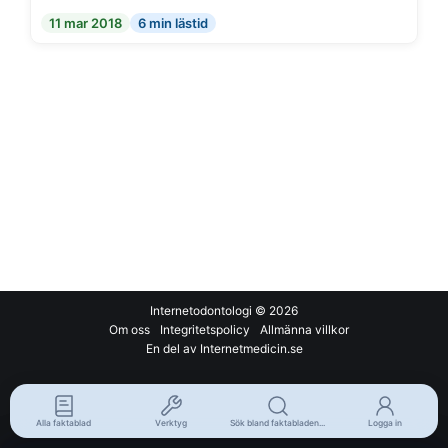
11 mar 2018
6 min lästid
Internetodontologi
© 2026
Om oss
Integritetspolicy
Allmänna villkor
En del av Internetmedicin.se
Alla faktablad
Verktyg
Sök bland faktabladen...
Logga in