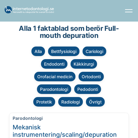
Alla 1 faktablad som berör Full-
mouth depuration
Alla
Bettfysiologi
Cariologi
Endodonti
Käkkirurgi
Orofacial medicin
Ortodonti
Parodontologi
Pedodonti
Protetik
Radiologi
Övrigt
Parodontologi
Mekanisk
instrumentering/scaling/depuration