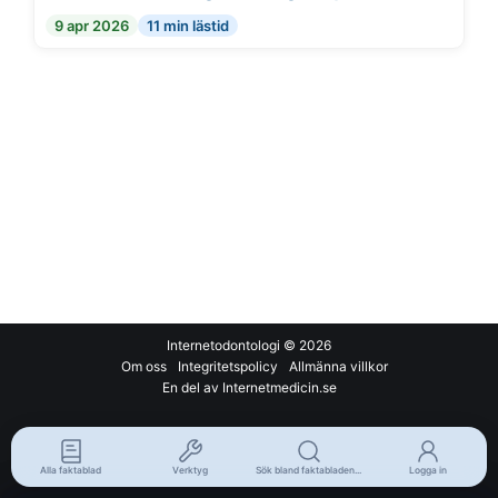
9 apr 2026
11 min lästid
Internetodontologi
© 2026
Om oss
Integritetspolicy
Allmänna villkor
En del av Internetmedicin.se
Alla faktablad
Verktyg
Sök bland faktabladen...
Logga in