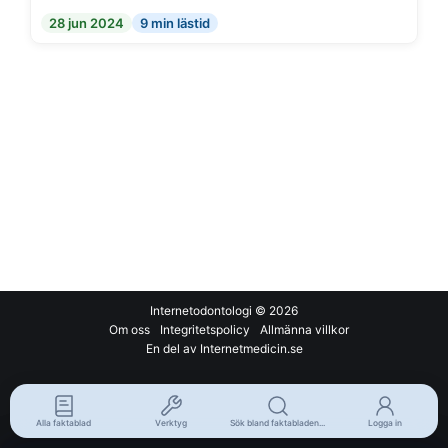
28 jun 2024
9 min lästid
Internetodontologi
© 2026
Om oss
Integritetspolicy
Allmänna villkor
En del av Internetmedicin.se
Alla faktablad
Verktyg
Sök bland faktabladen...
Logga in