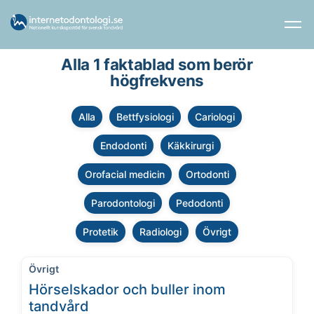
Alla 1 faktablad som berör
högfrekvens
Alla
Bettfysiologi
Cariologi
Endodonti
Käkkirurgi
Orofacial medicin
Ortodonti
Parodontologi
Pedodonti
Protetik
Radiologi
Övrigt
Övrigt
Hörselskador och buller inom
tandvård