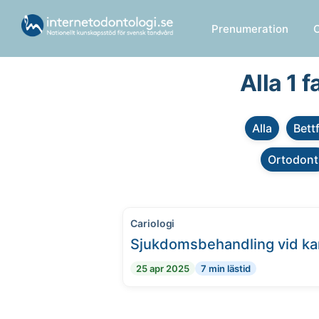
Prenumeration
Alla 1 
Alla
Bett
Ortodont
Cariologi
Sjukdomsbehandling vid ka
25 apr 2025
7 min lästid