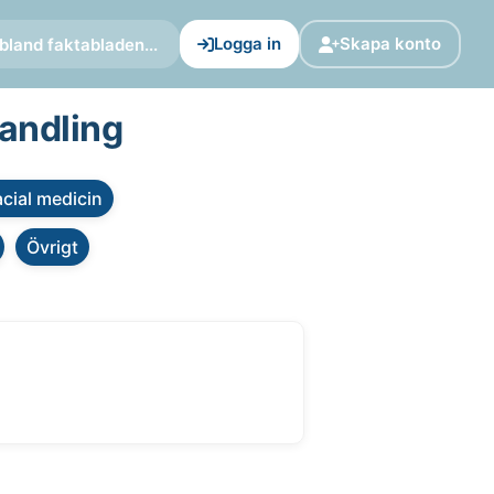
Logga in
Skapa konto
bland faktabladen...
handling
cial medicin
Övrigt