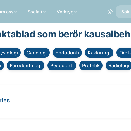
Om oss
Socialt
Verktyg
Sök 
faktablad som berör kausalbe
fysiologi
Cariologi
Endodonti
Käkkirurgi
Orofa
i
Parodontologi
Pedodonti
Protetik
Radiologi
ries