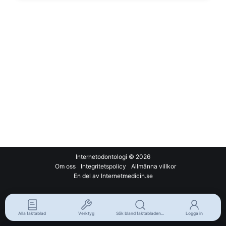
Internetodontologi
© 2026
Om oss
Integritetspolicy
Allmänna villkor
En del av Internetmedicin.se
Alla faktablad
Verktyg
Sök bland faktabladen...
Logga in