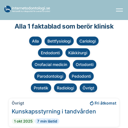
Alla 1 faktablad som berör klinisk
Alla
Bettfysiologi
Cariologi
Endodonti
Käkkirurgi
Orofacial medicin
Ortodonti
Parodontologi
Pedodonti
Protetik
Radiologi
Övrigt
Övrigt
Fri åtkomst
Kunskapsstyrning i tandvården
1 okt 2025
7 min lästid