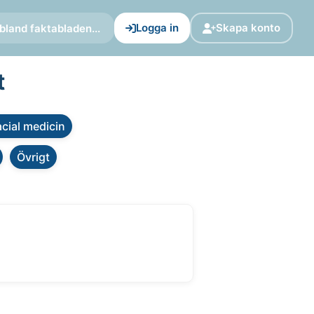
Logga in
Skapa konto
bland faktabladen...
t
cial medicin
Övrigt