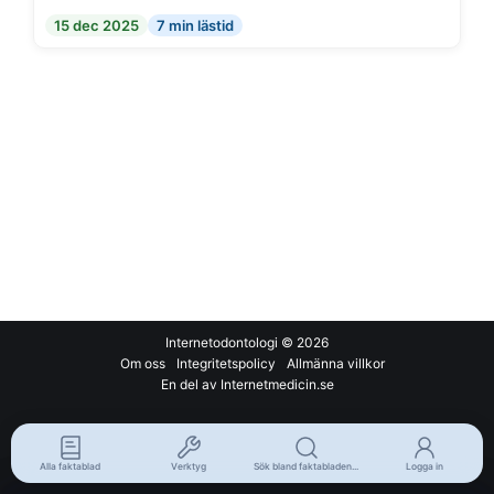
15 dec 2025
7 min lästid
Internetodontologi
© 2026
Om oss
Integritetspolicy
Allmänna villkor
En del av Internetmedicin.se
Alla faktablad
Verktyg
Sök bland faktabladen...
Logga in