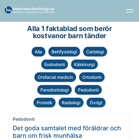
Alla 1 faktablad som berör
kostvanor barn tänder
Alla
Bettfysiologi
Cariologi
Endodonti
Käkkirurgi
Orofacial medicin
Ortodonti
Parodontologi
Pedodonti
Protetik
Radiologi
Övrigt
Pedodonti
Det goda samtalet med föräldrar och
barn om frisk munhälsa