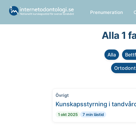
Prenumeration
Alla 1 
Alla
Bett
Ortodont
Övrigt
Kunskapsstyrning i tandvår
1 okt 2025
7 min lästid