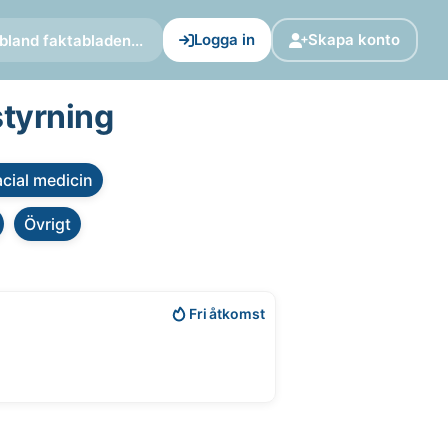
Logga in
Skapa konto
bland faktabladen...
styrning
cial medicin
Övrigt
Fri åtkomst