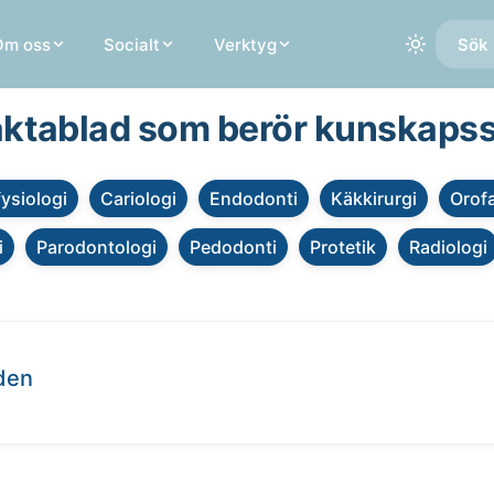
Om oss
Socialt
Verktyg
Sök 
faktablad som berör kunskaps
fysiologi
Cariologi
Endodonti
Käkkirurgi
Orofa
i
Parodontologi
Pedodonti
Protetik
Radiologi
den