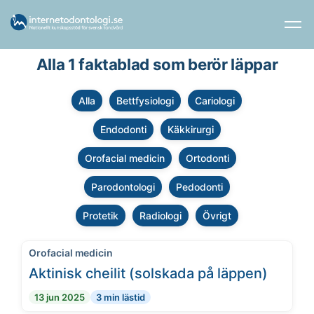
Alla 1 faktablad som berör läppar
Alla
Bettfysiologi
Cariologi
Endodonti
Käkkirurgi
Orofacial medicin
Ortodonti
Parodontologi
Pedodonti
Protetik
Radiologi
Övrigt
Orofacial medicin
Aktinisk cheilit (solskada på läppen)
13 jun 2025
3 min lästid