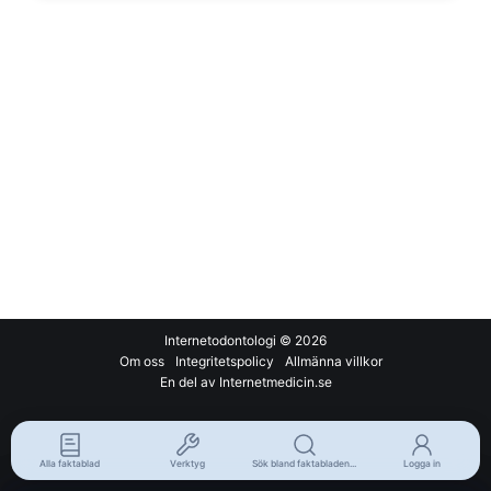
Internetodontologi
© 2026
Om oss
Integritetspolicy
Allmänna villkor
En del av Internetmedicin.se
Alla faktablad
Verktyg
Sök bland faktabladen...
Logga in