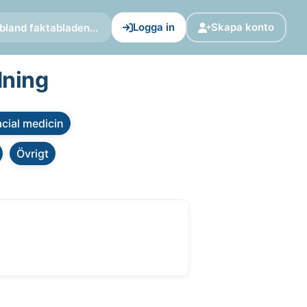
Logga in
Skapa konto
bland faktabladen...
dning
cial medicin
Övrigt