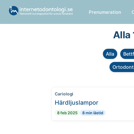
Prenumeration
Alla
Alla
Bett
Ortodont
Cariologi
Härdljuslampor
8 feb 2025
8 min lästid