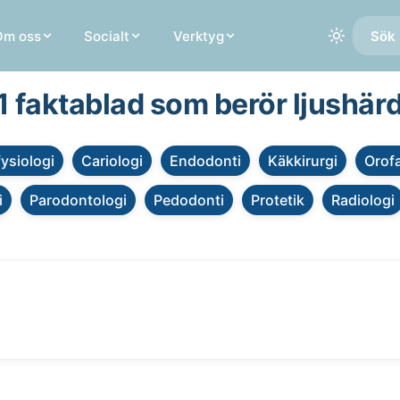
Om oss
Socialt
Verktyg
Sök 
 1 faktablad som berör ljushär
fysiologi
Cariologi
Endodonti
Käkkirurgi
Orofa
i
Parodontologi
Pedodonti
Protetik
Radiologi