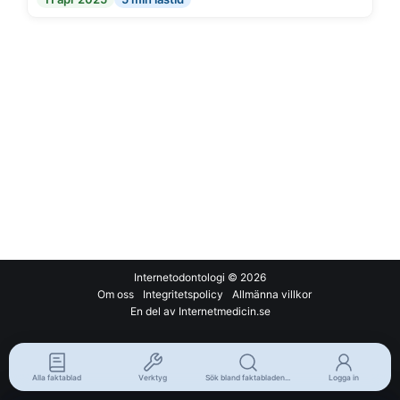
Internetodontologi
© 2026
Om oss
Integritetspolicy
Allmänna villkor
En del av Internetmedicin.se
Alla faktablad
Verktyg
Sök bland faktabladen...
Logga in