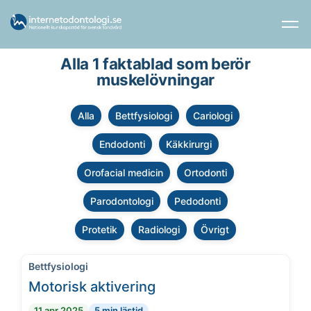
Alla 1 faktablad som berör
muskelövningar
Alla
Bettfysiologi
Cariologi
Endodonti
Käkkirurgi
Orofacial medicin
Ortodonti
Parodontologi
Pedodonti
Protetik
Radiologi
Övrigt
Bettfysiologi
Motorisk aktivering
11 apr 2025
5 min lästid