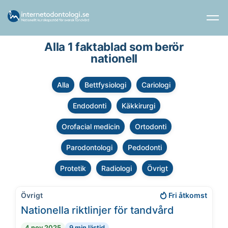
Alla 1 faktablad som berör
nationell
Alla
Bettfysiologi
Cariologi
Endodonti
Käkkirurgi
Orofacial medicin
Ortodonti
Parodontologi
Pedodonti
Protetik
Radiologi
Övrigt
Övrigt
Fri åtkomst
Nationella riktlinjer för tandvård
4 nov 2025
9 min lästid