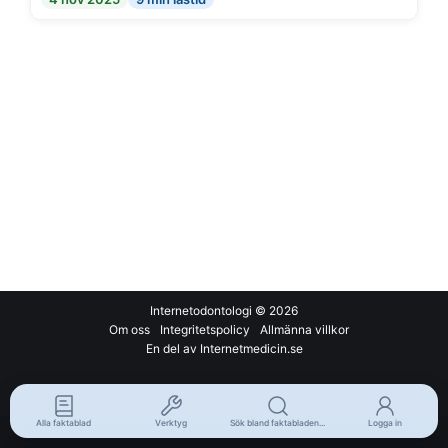
Internetodontologi
© 2026
Om oss
Integritetspolicy
Allmänna villkor
En del av Internetmedicin.se
Alla faktablad
Verktyg
Sök bland faktabladen...
Logga in