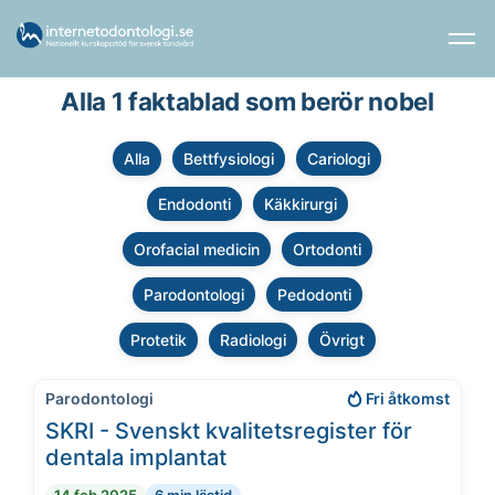
Alla 1 faktablad som berör nobel
Alla
Bettfysiologi
Cariologi
Endodonti
Käkkirurgi
Orofacial medicin
Ortodonti
Parodontologi
Pedodonti
Protetik
Radiologi
Övrigt
Parodontologi
Fri åtkomst
SKRI - Svenskt kvalitetsregister för
dentala implantat