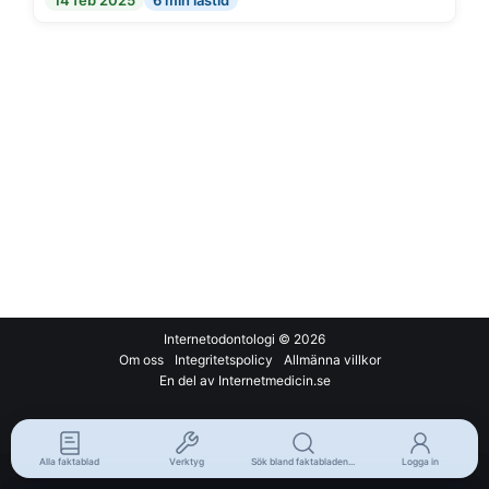
14 feb 2025
6 min lästid
Internetodontologi
© 2026
Om oss
Integritetspolicy
Allmänna villkor
En del av Internetmedicin.se
Alla faktablad
Verktyg
Sök bland faktabladen...
Logga in