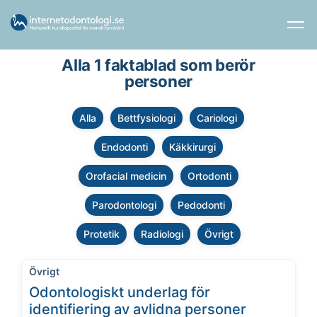
Alla 1 faktablad som berör
personer
Alla
Bettfysiologi
Cariologi
Endodonti
Käkkirurgi
Orofacial medicin
Ortodonti
Parodontologi
Pedodonti
Protetik
Radiologi
Övrigt
Övrigt
Odontologiskt underlag för
identifiering av avlidna personer