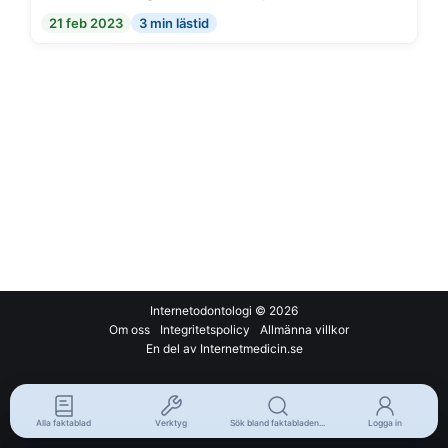
21 feb 2023
3 min lästid
Internetodontologi
© 2026
Om oss
Integritetspolicy
Allmänna villkor
En del av Internetmedicin.se
Alla faktablad
Verktyg
Sök bland faktabladen...
Logga in