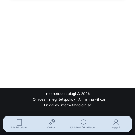
Internetodontologi
© 2026
Om oss
Integritetspolicy
Allmänna villkor
En del av Internetmedicin.se
Alla faktablad
Verktyg
Sök bland faktabladen...
Logga in