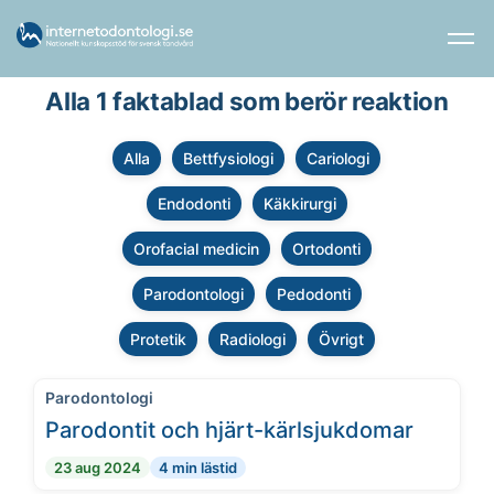
Alla 1 faktablad som berör reaktion
Alla
Bettfysiologi
Cariologi
Endodonti
Käkkirurgi
Orofacial medicin
Ortodonti
Parodontologi
Pedodonti
Protetik
Radiologi
Övrigt
Parodontologi
Parodontit och hjärt-kärlsjukdomar
23 aug 2024
4 min lästid