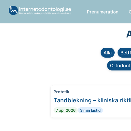
Prenumeration
A
Alla
Bett
Ortodont
Protetik
Tandblekning – kliniska riktl
7 apr 2026
3 min lästid