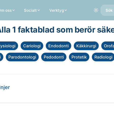
Om oss
Socialt
Verktyg
Sök 
lla 1 faktablad som berör säk
fysiologi
Cariologi
Endodonti
Käkkirurgi
Orofa
i
Parodontologi
Pedodonti
Protetik
Radiologi
injer