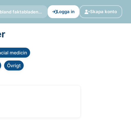
Logga in
Skapa konto
bland faktabladen...
er
cial medicin
Övrigt