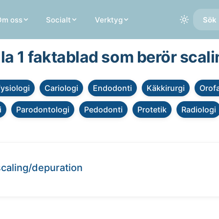
Om oss
Socialt
Verktyg
Sök 
la 1 faktablad som berör scal
fysiologi
Cariologi
Endodonti
Käkkirurgi
Orofa
i
Parodontologi
Pedodonti
Protetik
Radiologi
caling/depuration