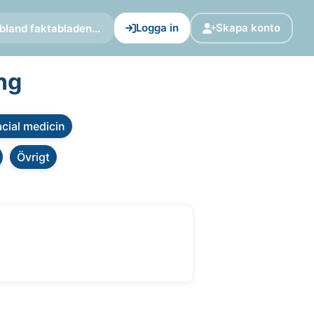
Logga in
Skapa konto
bland faktabladen...
ing
cial medicin
Övrigt