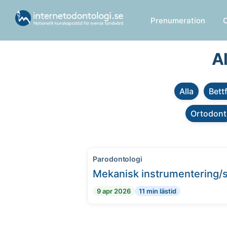
Prenumeration
Al
Alla
Bett
Ortodont
Parodontologi
Mekanisk instrumentering/s
9 apr 2026
11 min lästid