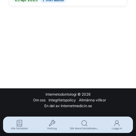
Internetodontologi
© 2026
Om oss
Integritetspolicy
Allmänna villkor
En del av Internetmedicin.se
Alla faktablad
Verktyg
Sök bland faktabladen...
Logga in