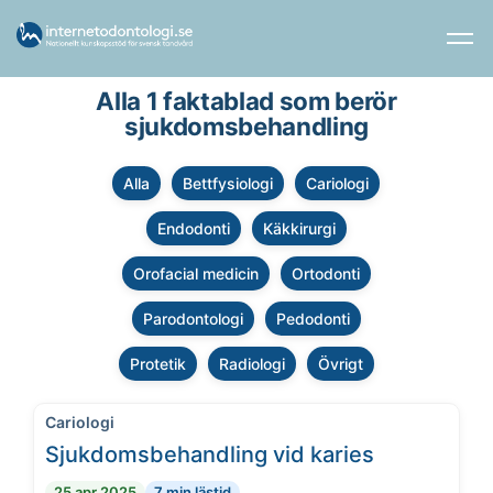
Alla 1 faktablad som berör
sjukdomsbehandling
Alla
Bettfysiologi
Cariologi
Endodonti
Käkkirurgi
Orofacial medicin
Ortodonti
Parodontologi
Pedodonti
Protetik
Radiologi
Övrigt
Cariologi
Sjukdomsbehandling vid karies
25 apr 2025
7 min lästid