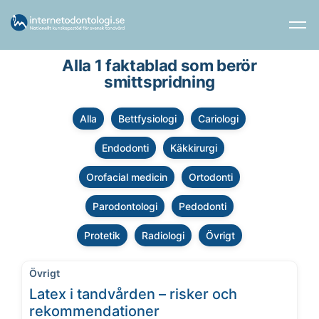
Alla 1 faktablad som berör
smittspridning
Alla
Bettfysiologi
Cariologi
Endodonti
Käkkirurgi
Orofacial medicin
Ortodonti
Parodontologi
Pedodonti
Protetik
Radiologi
Övrigt
Övrigt
Latex i tandvården – risker och
rekommendationer