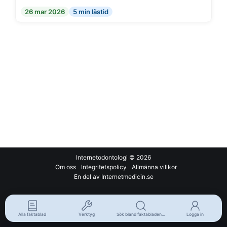
26 mar 2026
5 min lästid
Internetodontologi
© 2026
Om oss
Integritetspolicy
Allmänna villkor
En del av Internetmedicin.se
Alla faktablad
Verktyg
Sök bland faktabladen...
Logga in