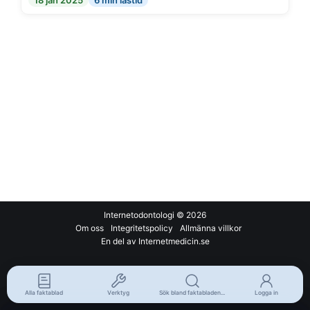
18 jan 2025
6 min lästid
Internetodontologi
© 2026
Om oss
Integritetspolicy
Allmänna villkor
En del av Internetmedicin.se
Alla faktablad
Verktyg
Sök bland faktabladen...
Logga in