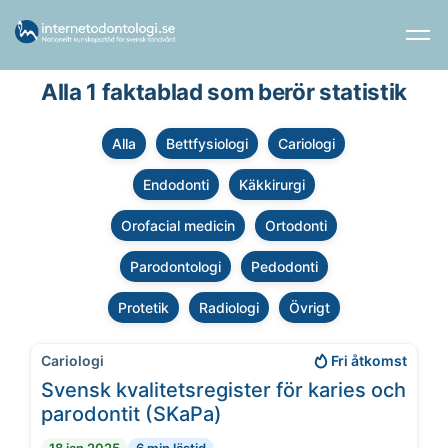
Alla 1 faktablad som berör statistik
Alla
Bettfysiologi
Cariologi
Endodonti
Käkkirurgi
Orofacial medicin
Ortodonti
Parodontologi
Pedodonti
Protetik
Radiologi
Övrigt
Cariologi
Fri åtkomst
Svensk kvalitetsregister för karies och
parodontit (SKaPa)