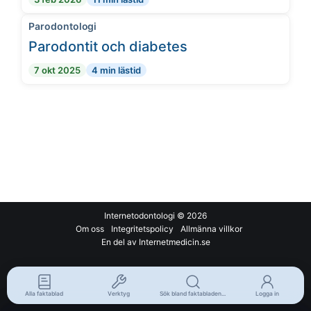
Parodontologi
Parodontit och diabetes
7 okt 2025
4 min lästid
Internetodontologi
© 2026
Om oss
Integritetspolicy
Allmänna villkor
En del av Internetmedicin.se
Alla faktablad
Verktyg
Sök bland faktabladen...
Logga in