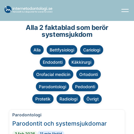
Alla 2 faktablad som berör
systemsjukdom
Alla
Bettfysiologi
Cariologi
Endodonti
Käkkirurgi
Orofacial medicin
Ortodonti
Parodontologi
Pedodonti
Protetik
Radiologi
Övrigt
Parodontologi
Parodontit och systemsjukdomar
3 feb 2026
11 min lästid