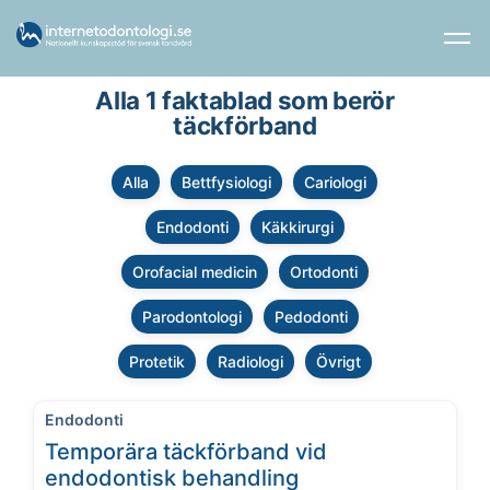
Alla 1 faktablad som berör
täckförband
Alla
Bettfysiologi
Cariologi
Endodonti
Käkkirurgi
Orofacial medicin
Ortodonti
Parodontologi
Pedodonti
Protetik
Radiologi
Övrigt
Endodonti
Temporära täckförband vid
endodontisk behandling