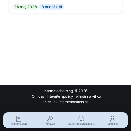
28 maj 2026
3 min lästid
Internetodontologi
© 2026
Om oss
Integritetspolicy
Allmänna villkor
En del av Internetmedicin.se
Alla faktablad
Verktyg
Sök bland faktabladen...
Logga in