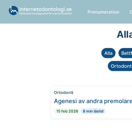
Prenumeration
All
Alla
Bett
Ortodont
Ortodonti
Agenesi av andra premolar
15 feb 2026
8 min lästid