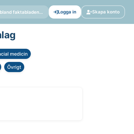
Logga in
Skapa konto
bland faktabladen...
nlag
cial medicin
Övrigt