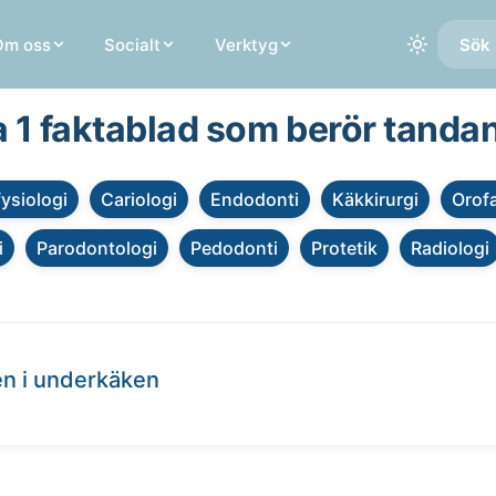
Om oss
Socialt
Verktyg
Sök 
a 1 faktablad som berör tanda
fysiologi
Cariologi
Endodonti
Käkkirurgi
Orofa
i
Parodontologi
Pedodonti
Protetik
Radiologi
en i underkäken