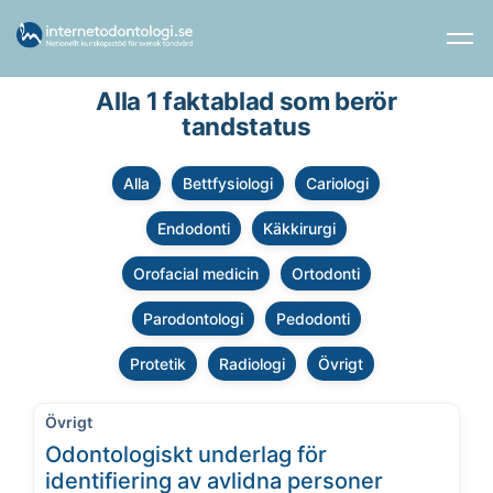
Alla 1 faktablad som berör
tandstatus
Alla
Bettfysiologi
Cariologi
Endodonti
Käkkirurgi
Orofacial medicin
Ortodonti
Parodontologi
Pedodonti
Protetik
Radiologi
Övrigt
Övrigt
Odontologiskt underlag för
identifiering av avlidna personer