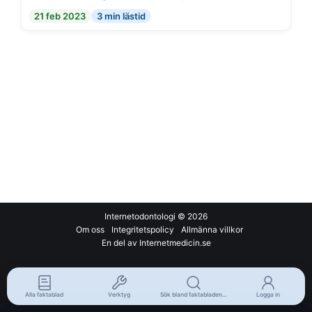
21 feb 2023
3 min lästid
Internetodontologi
© 2026
Om oss
Integritetspolicy
Allmänna villkor
En del av Internetmedicin.se
Alla faktablad
Verktyg
Sök bland faktabladen...
Logga in