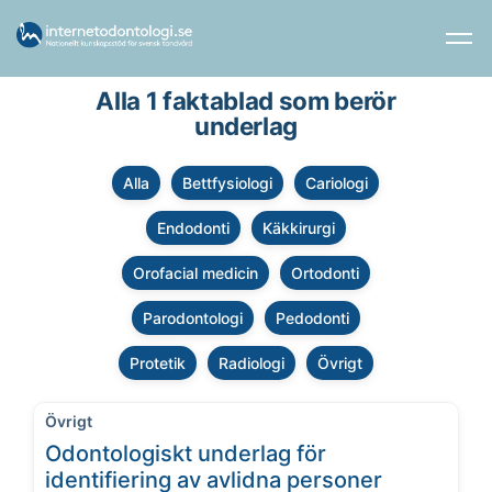
Alla 1 faktablad som berör
underlag
Alla
Bettfysiologi
Cariologi
Endodonti
Käkkirurgi
Orofacial medicin
Ortodonti
Parodontologi
Pedodonti
Protetik
Radiologi
Övrigt
Övrigt
Odontologiskt underlag för
identifiering av avlidna personer