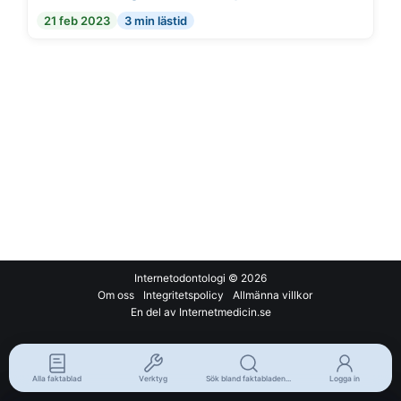
21 feb 2023
3 min lästid
Internetodontologi
© 2026
Om oss
Integritetspolicy
Allmänna villkor
En del av Internetmedicin.se
Alla faktablad
Verktyg
Sök bland faktabladen...
Logga in