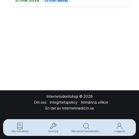
31 mar 2026
15 min lästid
Internetodontologi
© 2026
Om oss
Integritetspolicy
Allmänna villkor
En del av Internetmedicin.se
Alla faktablad
Verktyg
Sök bland faktabladen...
Logga in