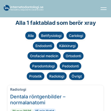
Alla 1 faktablad som berör xray
Alla
Bettfysiologi
Cariologi
Endodonti
Käkkirurgi
Orofacial medicin
Ortodonti
Parodontologi
Pedodonti
Protetik
Radiologi
Övrigt
Radiologi
Dentala röntgenbilder –
normalanatomi