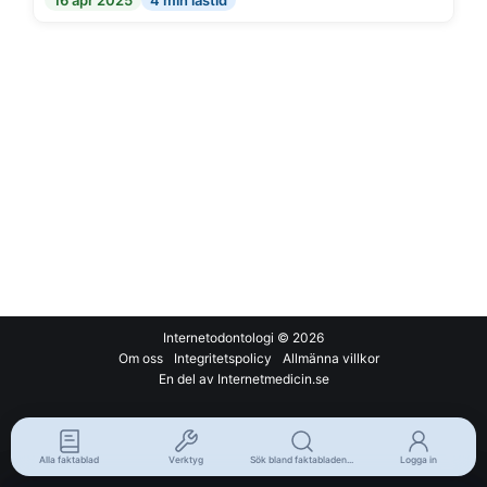
16 apr 2025
4 min lästid
Internetodontologi
© 2026
Om oss
Integritetspolicy
Allmänna villkor
En del av Internetmedicin.se
Alla faktablad
Verktyg
Sök bland faktabladen...
Logga in