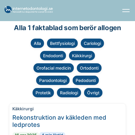
Alla 1 faktablad som berör allogen
Alla
Bettfysiologi
Cariologi
Endodonti
Käkkirurgi
Orofacial medicin
Ortodonti
Parodontologi
Pedodonti
Protetik
Radiologi
Övrigt
Käkkirurgi
Rekonstruktion av käkleden med
ledprotes