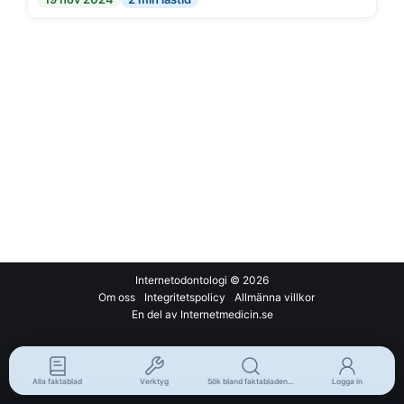
Internetodontologi
© 2026
Om oss
Integritetspolicy
Allmänna villkor
En del av Internetmedicin.se
Alla faktablad
Verktyg
Sök bland faktabladen...
Logga in