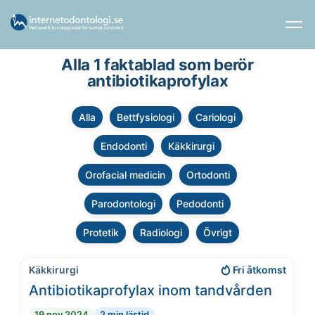
Alla 1 faktablad som berör
antibiotikaprofylax
Alla
Bettfysiologi
Cariologi
Endodonti
Käkkirurgi
Orofacial medicin
Ortodonti
Parodontologi
Pedodonti
Protetik
Radiologi
Övrigt
Käkkirurgi
Fri åtkomst
Antibiotikaprofylax inom tandvården
19 nov 2024
2 min lästid