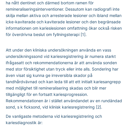
ha nått dentinet och därmed bortom ramen för
remineraliseringsinterventioner. Dessutom kan radiografi inte
skilja mellan aktiva och arresterade lesioner och ibland mellan
icke-kaviterade och kaviterade lesioner och den begränsade
informationen om karieslesionen omfattning ökar också risken
för överdrivna beslut om fyllningsterapi [1].
Att under den kliniska undersökningen använda en vass
undersökningssond vid kariesregistrering är numera starkt
ifrågasatt och rekommendationerna är att använda sonden
med stor försiktighet utan tryck eller inte alls. Sondering har
även visat sig kunna ge irreversibla skador på
tandhårdvävnad och kan leda till att ett initialt kariesangrepp
med möjlighet till remineralisering skadas och blir mer
tillgängligt för en fortsatt kariesprogression.
Rekommendationen är i stället användandet av en rundändad
sond, s k ficksond, vid klinisk kariesregistrering [2].
De vanligaste metoderna vid kariesregistrering och
kariesdiagnostik är: