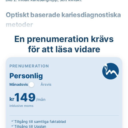
Optiskt baserade kariesdiagnostiska
metoder
En prenumeration krävs
för att läsa vidare
PRENUMERATION
Personlig
Månadsvis
Årsvis
149
kr
/mån
inklusive moms
Tillgång till samtliga faktablad
Tillgång till Ugglan