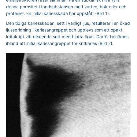
denna porositet i tandsubstansen med vatten, bakterier och
proteiner. En initial kariesskada har uppstått (Bild 1).
Den tidiga kariesskadan, sett i vanligt ljus, resulterar i en ökad
ljusspridning i kariesangreppet och upplevs som ett opakt,
kritaktigt vitt utseende sett med blotta ögat. Därför benämns
ibland ett initial kariesangreppet för kritkaries (Bild 2).