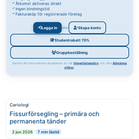
Åtkomst aktiveras direkt
Ingen bindningstid
Fakturaköp för registrerade företag
Logga in
Skapa konto
eller
Studentrabatt 70%
Gruppbeställning
Genom att prenumerera accepterar du vår
Integritetspolicy
och våra
Allmänna
villkor
.
Cariologi
Fissurförsegling – primära och
permanenta tänder
2 jun 2026
7 min lästid