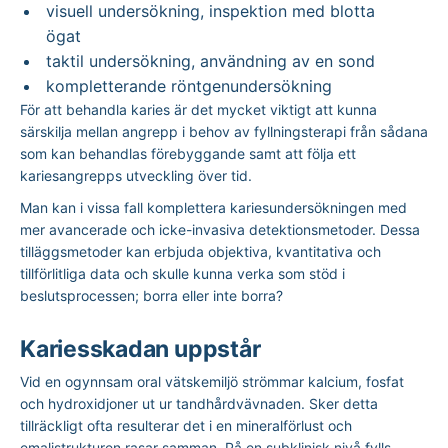
visuell undersökning, inspektion med blotta
ögat
taktil undersökning, användning av en sond
kompletterande röntgenundersökning
För att behandla karies är det mycket viktigt att kunna
särskilja mellan angrepp i behov av fyllningsterapi från sådana
som kan behandlas förebyggande samt att följa ett
kariesangrepps utveckling över tid.
Man kan i vissa fall komplettera kariesundersökningen med
mer avancerade och icke-invasiva detektionsmetoder. Dessa
tilläggsmetoder kan erbjuda objektiva, kvantitativa och
tillförlitliga data och skulle kunna verka som stöd i
beslutsprocessen; borra eller inte borra?
Kariesskadan uppstår
Vid en ogynnsam oral vätskemiljö strömmar kalcium, fosfat
och hydroxidjoner ut ur tandhårdvävnaden. Sker detta
tillräckligt ofta resulterar det i en mineralförlust och
emaljstrukturen rasar samman. På en subklinisk nivå fylls