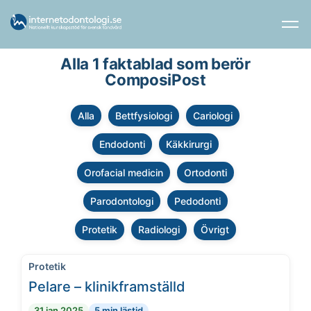
Alla 1 faktablad som berör
ComposiPost
Alla
Bettfysiologi
Cariologi
Endodonti
Käkkirurgi
Orofacial medicin
Ortodonti
Parodontologi
Pedodonti
Protetik
Radiologi
Övrigt
Protetik
Pelare – klinikframställd
31 jan 2025
5 min lästid