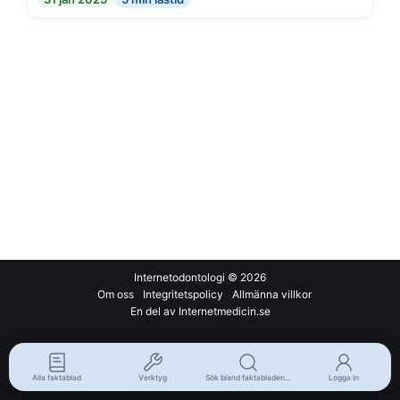
Internetodontologi
© 2026
Om oss
Integritetspolicy
Allmänna villkor
En del av Internetmedicin.se
Alla faktablad
Verktyg
Sök bland faktabladen...
Logga in