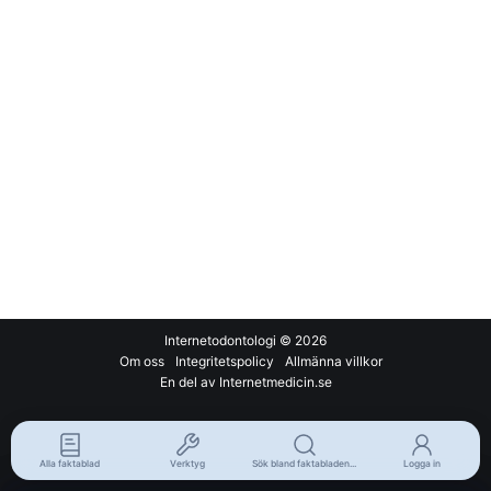
Internetodontologi
© 2026
Om oss
Integritetspolicy
Allmänna villkor
En del av Internetmedicin.se
Alla faktablad
Verktyg
Sök bland faktabladen...
Logga in