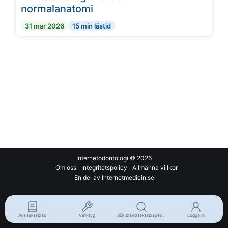
normalanatomi
31 mar 2026
15 min lästid
Internetodontologi
© 2026
Om oss
Integritetspolicy
Allmänna villkor
En del av Internetmedicin.se
Alla faktablad
Verktyg
Sök bland faktabladen...
Logga in