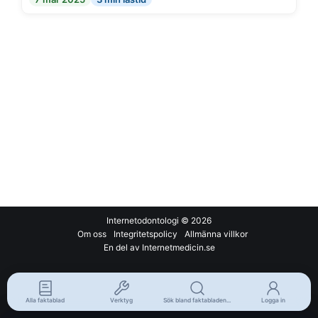
Internetodontologi
© 2026
Om oss
Integritetspolicy
Allmänna villkor
En del av Internetmedicin.se
Alla faktablad
Verktyg
Sök bland faktabladen...
Logga in