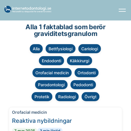
Alla 1 faktablad som berör
graviditetsgranulom
Alla
Bettfysiologi
Cariologi
Endodonti
Käkkirurgi
Orofacial medicin
Ortodonti
Parodontologi
Pedodonti
Protetik
Radiologi
Övrigt
Orofacial medicin
Reaktiva nybildningar
7 mar 2025
3 min lästid