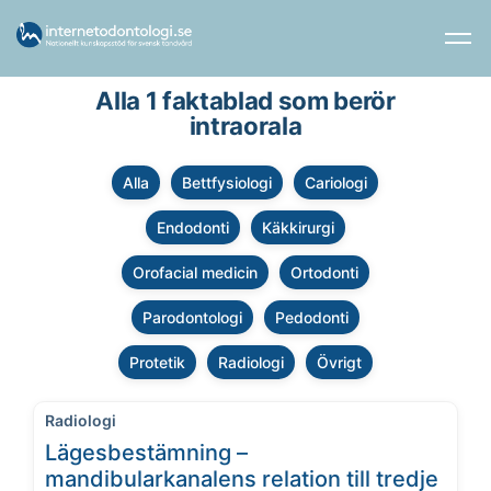
Alla 1 faktablad som berör
intraorala
Alla
Bettfysiologi
Cariologi
Endodonti
Käkkirurgi
Orofacial medicin
Ortodonti
Parodontologi
Pedodonti
Protetik
Radiologi
Övrigt
Radiologi
Lägesbestämning –
mandibularkanalens relation till tredje