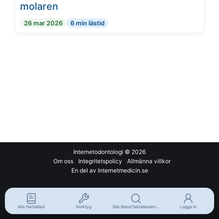
molaren
26 mar 2026
6 min lästid
Internetodontologi
© 2026
Om oss
Integritetspolicy
Allmänna villkor
En del av Internetmedicin.se
Alla faktablad
Verktyg
Sök bland faktabladen...
Logga in