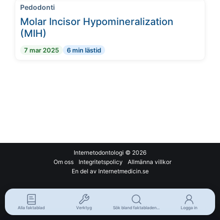
Pedodonti
Molar Incisor Hypomineralization
(MIH)
7 mar 2025
6 min lästid
Internetodontologi
© 2026
Om oss
Integritetspolicy
Allmänna villkor
En del av Internetmedicin.se
Alla faktablad
Verktyg
Sök bland faktabladen...
Logga in