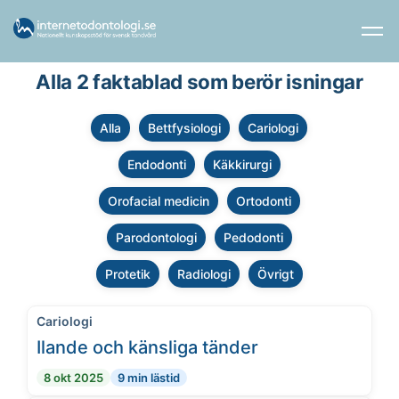
Alla 2 faktablad som berör isningar
Alla
Bettfysiologi
Cariologi
Endodonti
Käkkirurgi
Orofacial medicin
Ortodonti
Parodontologi
Pedodonti
Protetik
Radiologi
Övrigt
Cariologi
Ilande och känsliga tänder
8 okt 2025
9 min lästid