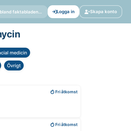
Logga in
Skapa konto
bland faktabladen...
mycin
cial medicin
Övrigt
Fri åtkomst
Fri åtkomst