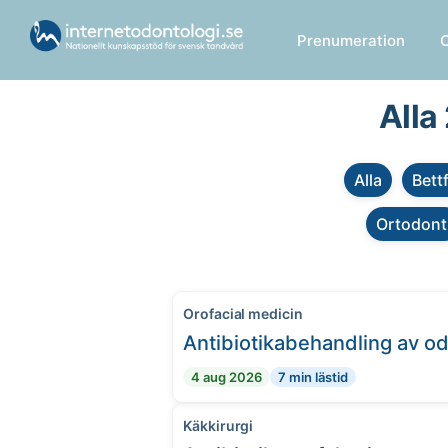
Prenumeration
Alla
Alla
Bett
Ortodont
Orofacial medicin
Antibiotikabehandling av o
4 aug 2026
7 min lästid
Käkkirurgi