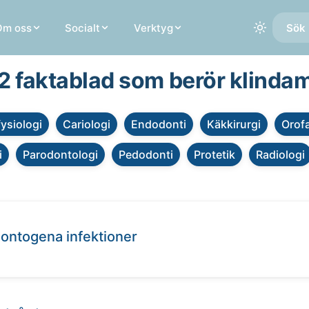
Om oss
Socialt
Verktyg
Sök 
 2 faktablad som berör klinda
fysiologi
Cariologi
Endodonti
Käkkirurgi
Orofa
i
Parodontologi
Pedodonti
Protetik
Radiologi
dontogena infektioner