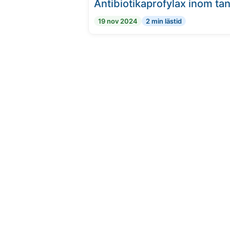
Antibiotikaprofylax inom t
19 nov 2024
2 min lästid