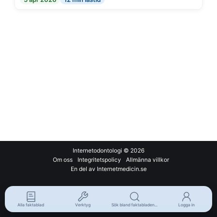
Internetodontologi
© 2026
Om oss
Integritetspolicy
Allmänna villkor
En del av Internetmedicin.se
Alla faktablad
Verktyg
Sök bland faktabladen...
Logga in