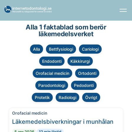
Alla 1 faktablad som berör
läkemedelsverket
Alla
Bettfysiologi
Cariologi
Endodonti
Käkkirurgi
Orofacial medicin
Ortodonti
Parodontologi
Pedodonti
Protetik
Radiologi
Övrigt
Orofacial medicin
Läkemedelsbiverkningar i munhålan
5 apr 2026
12 min lästid