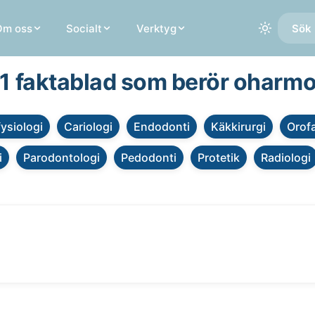
Om oss
Socialt
Verktyg
Sök 
 1 faktablad som berör oharm
fysiologi
Cariologi
Endodonti
Käkkirurgi
Orofa
i
Parodontologi
Pedodonti
Protetik
Radiologi