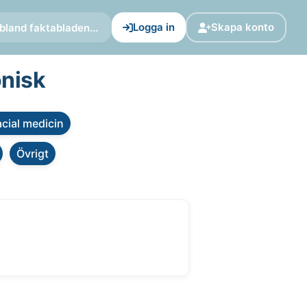
Logga in
Skapa konto
bland faktabladen...
onisk
cial medicin
Övrigt