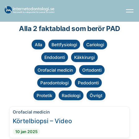
Alla 2 faktablad som berör PAD
Alla
Bettfysiologi
Cariologi
Endodonti
Käkkirurgi
Orofacial medicin
Ortodonti
Parodontologi
Pedodonti
Protetik
Radiologi
Övrigt
Orofacial medicin
Körtelbiopsi – Video
10 jan 2025