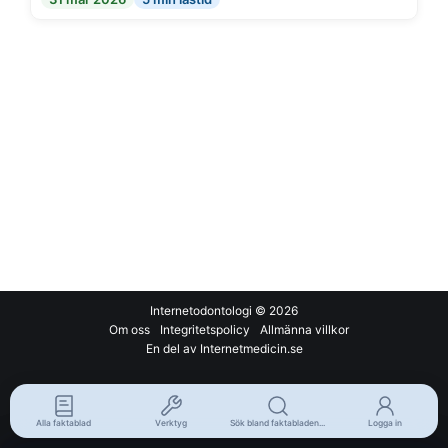
Internetodontologi
© 2026
Om oss
Integritetspolicy
Allmänna villkor
En del av Internetmedicin.se
Alla faktablad
Verktyg
Sök bland faktabladen...
Logga in