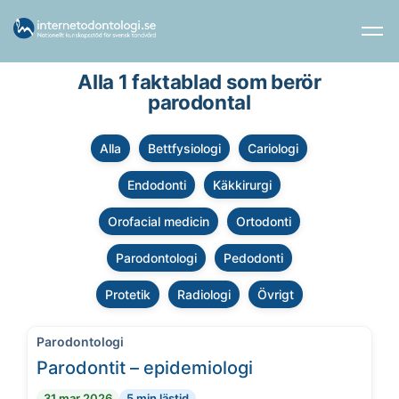
Alla 1 faktablad som berör
parodontal
Alla
Bettfysiologi
Cariologi
Endodonti
Käkkirurgi
Orofacial medicin
Ortodonti
Parodontologi
Pedodonti
Protetik
Radiologi
Övrigt
Parodontologi
Parodontit – epidemiologi
31 mar 2026
5 min lästid