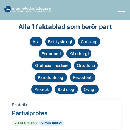
Alla 1 faktablad som berör part
Alla
Bettfysiologi
Cariologi
Endodonti
Käkkirurgi
Orofacial medicin
Ortodonti
Parodontologi
Pedodonti
Protetik
Radiologi
Övrigt
Protetik
Partialprotes
28 maj 2026
2 min lästid