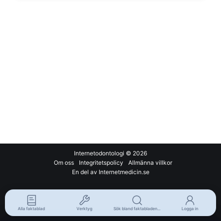
Internetodontologi
© 2026
Om oss
Integritetspolicy
Allmänna villkor
En del av Internetmedicin.se
Alla faktablad
Verktyg
Sök bland faktabladen...
Logga in