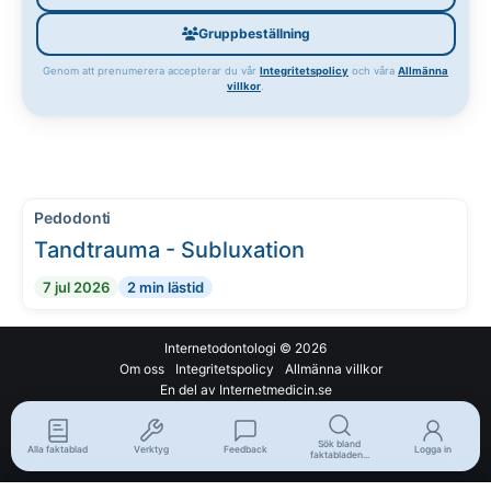
Gruppbeställning
Genom att prenumerera accepterar du vår
Integritetspolicy
och våra
Allmänna
villkor
.
Pedodonti
Tandtrauma - Subluxation
7 jul 2026
2 min lästid
Internetodontologi
© 2026
Om oss
Integritetspolicy
Allmänna villkor
En del av Internetmedicin.se
Sök bland
Alla faktablad
Verktyg
Feedback
Logga in
faktabladen...