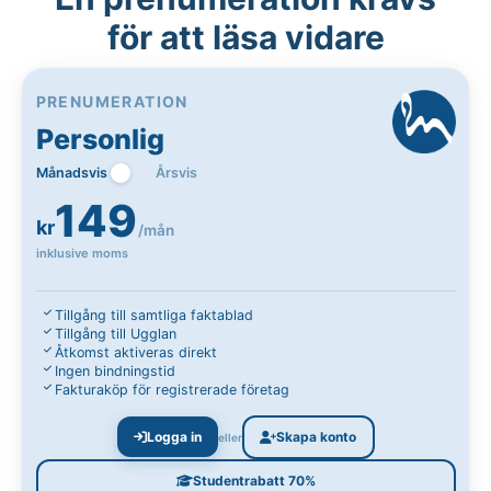
för att läsa vidare
PRENUMERATION
Personlig
Månadsvis
Årsvis
149
kr
/mån
inklusive moms
Tillgång till samtliga faktablad
Tillgång till Ugglan
Åtkomst aktiveras direkt
Ingen bindningstid
Fakturaköp för registrerade företag
Logga in
Skapa konto
eller
Studentrabatt 70%