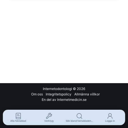
Internetodontologi
© 2026
Om oss
Integritetspolicy
Allmänna villkor
En del av Internetmedicin.se
Alla faktablad
Verktyg
Sök bland faktabladen...
Logga in