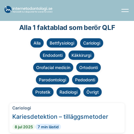
Alla 1 faktablad som berör QLF
Alla
Bettfysiologi
Cariologi
Endodonti
Käkkirurgi
Orofacial medicin
Ortodonti
Parodontologi
Pedodonti
Protetik
Radiologi
Övrigt
Cariologi
Kariesdetektion – tilläggsmetoder
8 jul 2025
7 min lästid